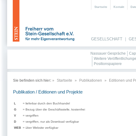
Startseite
Kontakt
Dat
GESELLSCHAFT
|
GE
Nassauer Gespräche
Cap
Weitere Veröffentlichung
Positionspapiere
Sie befinden sich hier:
»
Startseite
»
Publikationen
»
Editionen und P
Publikation / Editionen und Projekte
L
= lieferbar durch den Buchhandel
G
= Bezug über die Geschäftsstelle, kostenfrei
V
= vergriffen
D
= vergriffen, nur als Download verfügbar
WEB
= über Website verfügbar