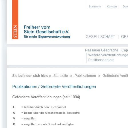
Startseite
Kontakt
Dat
GESELLSCHAFT
|
GE
Nassauer Gespräche
Cap
Weitere Veröffentlichung
Positionspapiere
Sie befinden sich hier:
»
Startseite
»
Publikationen
»
Geförderte Verö
Publikationen / Geförderte Veröffentlichungen
Geförderte Veröffentlichungen (seit 1994)
L
= lieferbar durch den Buchhandel
G
= Bezug über die Geschäftsstelle, kostenfrei
V
= vergriffen
D
= vergriffen, nur als Download verfügbar