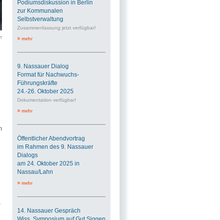
Podiumsdiskussion in Berlin
zur Kommunalen
Selbstverwaltung
Zusammenfassung jetzt verfügbar!
t
»
mehr
9. Nassauer Dialog
Format für Nachwuchs-
Führungskräfte
24.-26. Oktober 2025
Dokumentation verfügbar!
»
mehr
n
Öffentlicher Abendvortrag
im Rahmen des 9. Nassauer
Dialogs
am 24. Oktober 2025 in
Nassau/Lahn
»
mehr
-
14. Nassauer Gespräch
Wiss. Symposium auf Gut Siggen