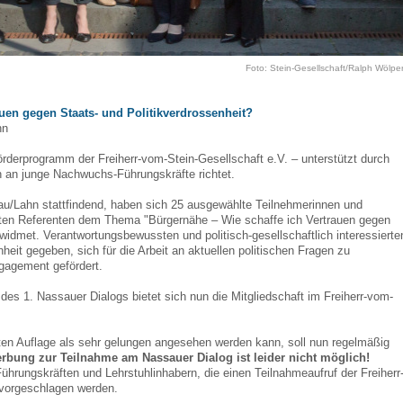
Foto: Stein-Gesellschaft/Ralph Wölper
auen gegen Staats- und Politikverdrossenheit?
hn
örderprogramm der Freiherr-vom-Stein-Gesellschaft e.V. – unterstützt durch
ich an junge Nachwuchs-Führungskräfte richtet.
u/Lahn stattfindend, haben sich 25 ausgewählte Teilnehmerinnen und
en Referenten dem Thema "Bürgernähe – Wie schaffe ich Vertrauen gegen
ewidmet. Verantwortungsbewussten und politisch-gesellschaftlich interessierte
eit gegeben, sich für die Arbeit an aktuellen politischen Fragen zu
gagement gefördert.
es 1. Nassauer Dialogs bietet sich nun die Mitgliedschaft im Freiherr-vom-
sten Auflage als sehr gelungen angesehen werden kann, soll nun regelmäßig
rbung zur Teilnahme am Nassauer Dialog ist leider nicht möglich!
rungskräften und Lehrstuhlinhabern, die einen Teilnahmeaufruf der Freiherr
, vorgeschlagen werden.