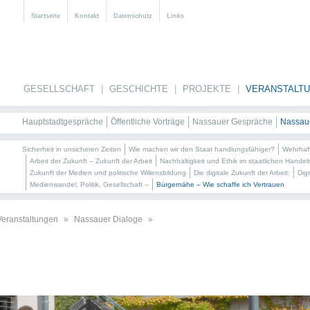
Startseite
Kontakt
Datenschutz
Links
GESELLSCHAFT
|
GESCHICHTE
|
PROJEKTE
|
VERANSTALT
Hauptstadtgespräche
Öffentliche Vorträge
Nassauer Gespräche
Nassau
Sicherheit in unsicheren Zeiten
Wie machen wir den Staat handlungsfähiger?
Wehrhaft
Arbeit der Zukunft – Zukunft der Arbeit
Nachhaltigkeit und Ethik im staatlichen Handel
Zukunft der Medien und politische Willensbildung
Die digitale Zukunft der Arbeit:
Digi
Medienwandel, Politik, Gesellschaft –
Bürgernähe – Wie schaffe ich Vertrauen
Veranstaltungen
»
Nassauer Dialoge
»
n