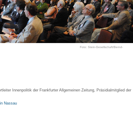
Böhmer, Stadthalle Nassau
Foto: Stein-Gesellschaft/Bernd-
tleiter Innenpolitik der Frankfurter Allgemeinen Zeitung, Präsidialmitglied der
 in Nassau