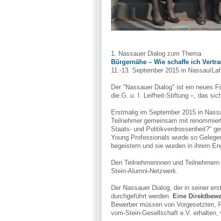
1. Nassauer Dialog zum Thema
Bürgernähe – Wie schaffe ich Vertr
11.-13. September 2015 in Nassau/La
Der "Nassauer Dialog" ist ein neues F
die G. u. I. Leifheit-Stiftung –, das s
Erstmalig im September 2015 in Nassa
Teilnehmer gemeinsam mit renommiert
Staats- und Politikverdrossenheit?" g
Young Professionals wurde so Gelegenh
begeistern und sie wurden in ihrem En
Den Teilnehmerinnen und Teilnehmern d
Stein-Alumni-Netzwerk.
Der Nassauer Dialog, der in seiner er
durchgeführt werden.
Eine Direktbewe
Bewerber müssen von Vorgesetzten, Füh
vom-Stein-Gesellschaft e.V. erhalten