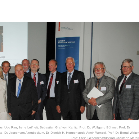
tes, Udo Rau, Irene Leifheit, Sebastian Graf von Kanitz, Prof. Dr. Wolfgang Böhmer, Prof. Dr.
, Dr. Jasper von Altenbockum, Dr. Dietrich H. Hoppenstedt, Armin Wenzel, Prof. Dr. Bernd Walter
Foto: Stein-Gesellschaft/Bernd-Christoph Mater