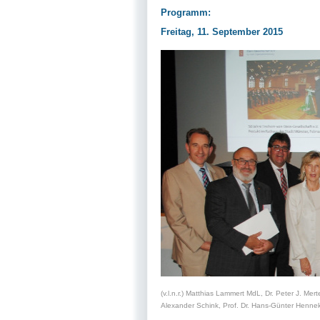
Programm:
Freitag, 11. September 2015
(v.l.n.r.) Matthias Lammert MdL, Dr. Peter J. Mer
Alexander Schink, Prof. Dr. Hans-Günter Henneke