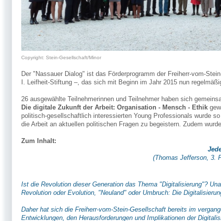
Copyright: Stein-Gesellschaft/Minor
Der "Nassauer Dialog" ist das Förderprogramm der Freiherr-vom-Stein-G
I. Leifheit-Stiftung –, das sich mit Beginn im Jahr 2015 nun regelmäß
26 ausgewählte Teilnehmerinnen und Teilnehmer haben sich gemein
Die digitale Zukunft der Arbeit: Organisation - Mensch - Ethik
gewi
politisch-gesellschaftlich interessierten Young Professionals wurde s
die Arbeit an aktuellen politischen Fragen zu begeistern. Zudem wurd
Zum Inhalt:
Jede
(Thomas Jefferson, 3. P
Ist die Revolution dieser Generation das Thema "Digitalisierung"? Una
Revolution oder Evolution, "Neuland" oder Umbruch: Die Digitalisierung
Daher hat sich die Freiherr-vom-Stein-Gesellschaft bereits im vergan
Entwicklungen, den Herausforderungen und Implikationen der Digitalis