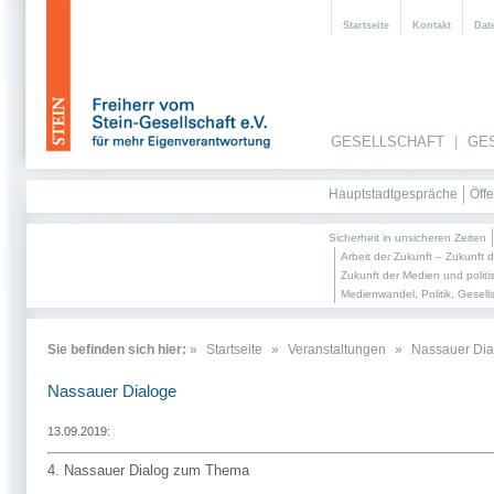
Startseite
Kontakt
Dat
GESELLSCHAFT
|
GE
Hauptstadtgespräche
Öffe
Sicherheit in unsicheren Zeiten
Arbeit der Zukunft – Zukunft d
Zukunft der Medien und politi
Medienwandel, Politik, Gesell
Sie befinden sich hier:
»
Startseite
»
Veranstaltungen
»
Nassauer Dia
Nassauer Dialoge
13.09.2019:
4. Nassauer Dialog zum Thema