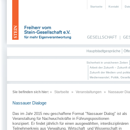
Startseite
Kontakt
Dat
GESELLSCHAFT
|
GE
Hauptstadtgespräche
Öffe
Sicherheit in unsicheren Zeiten
Arbeit der Zukunft – Zukunft d
Zukunft der Medien und politi
Medienwandel, Politik, Gesell
Sie befinden sich hier:
»
Startseite
»
Veranstaltungen
»
Nassauer Dia
Nassauer Dialoge
Das im Jahr 2015 neu geschaffene Format "Nassauer Dialog" ist als
Veranstaltung für Nachwuchskräfte in Führungspositionen
konzipiert. Er findet jährlich für einen ausgewählten, interdisziplinären
Teilnehmerkreis aus Verwaltung, Wirtschaft und Wissenschaft in